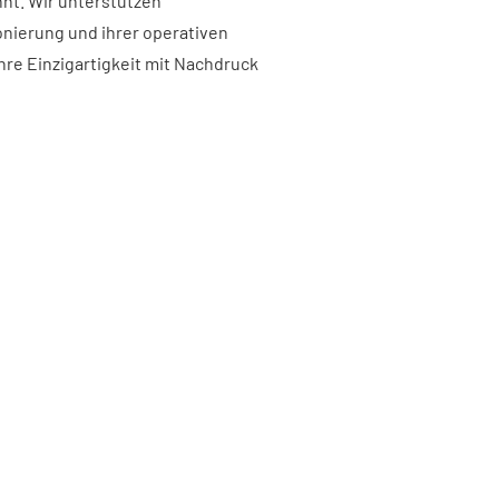
nnt. Wir unterstützen
onierung und ihrer operativen
re Einzigartigkeit mit Nachdruck