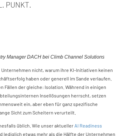
L. PUNKT.
ntry Manager DACH bei Climb Channel Solutions​
 Unternehmen nicht, warum ihre KI-Initiativen keinen
chäftserfolg haben oder generell im Sande verlaufen.
en Fällen der gleiche: Isolation. Während in einigen
bteilungsinternen Insellösungen herrscht, setzen
mensweit ein, aber eben für ganz spezifische
ange Sicht zum Scheitern verurteilt.
inesfalls üblich. Wie unser aktueller
AI Readiness
nd lediglich etwas mehr als die Hälfte der Unternehmen