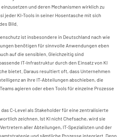
I einzusetzen und deren Mechanismen wirklich zu
si jeder KI-Tools in seiner Hosentasche mit sich
des Bild.
atenschutz ist insbesondere in Deutschland nach wie
ösungen benötigen für sinnvolle Anwendungen eben
ch auf die sensiblen. Gleichzeitig sind
passende IT-Infrastruktur durch den Einsatz von KI
che bietet. Daraus resultiert oft, dass Unternehmen
telligenz an ihre IT-Abteilungen abschieben, die
n Teams agieren oder eben Tools für einzelne Prozesse
das C-Level als Stakeholder für eine zentralisierte
wortlich zeichnen. Ist KI nicht Chefsache, wird sie
 Vertretern aller Abteilungen, IT-Spezialisten und der
esamtstrategie und sämtliche Prozesse integriert. Denn