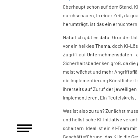
überhaupt schon auf dem Stand, K
durchschauen. In einer Zeit, da qua
herumträgt, ist das ein ernüchtern
Natürlich gibt es dafür Gründe: D
vor ein heikles Thema, doch KI-L
Zugriff auf Unternehmensdaten – au
Sicherheitsbedenken groß, da die 
meist wächst und mehr Angriffsflä
die Implementierung Künstlicher In
ihrerseits auf Zuruf der jeweilige
implementieren. Ein Teufelskreis.
Was ist also zu tun? Zunächst muss 
und holistische KI-Initiative verant
scheitern. Ideal ist ein KI-Team mit
Geschäftsführung, das KI in die G