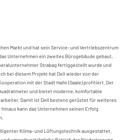
schen Markt und hat sein Service- und Vertriebszentrum
hat das Unternehmen ein zweites Bürogebäude gebaut,
neralunternehmer Strabag fertiggestellt wurde und
ch bei diesem Projekt hat Dell wieder von der
operation mit der Stadt Halle (Saale) profitiert. Der
 Quadratmeter und bietet moderne, komfortable
arbeiter. Damit ist Dell bestens gerüstet für weiteres
 hinaus kann das Unternehmen seinen Erfolg
n.
lligenter Klima- und Lüftungstechnik ausgestattet.
 und umweltverträgliche Betrieb der Niederlassung