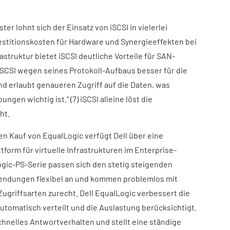
er lohnt sich der Einsatz von iSCSI in vielerlei
vestitionskosten für Hardware und Synergieeffekten bei
struktur bietet iSCSI deutliche Vorteile für SAN-
iSCSI wegen seines Protokoll-Aufbaus besser für die
und erlaubt genaueren Zugriff auf die Daten, was
ngen wichtig ist.” (7) iSCSI alleine löst die
ht.
en Kauf von EqualLogic verfügt Dell über eine
tform für virtuelle Infrastrukturen im Enterprise-
ogic-PS-Serie passen sich den stetig steigenden
ndungen flexibel an und kommen problemlos mit
ugriffsarten zurecht. Dell EqualLogic verbessert die
utomatisch verteilt und die Auslastung berücksichtigt.
chnelles Antwortverhalten und stellt eine ständige