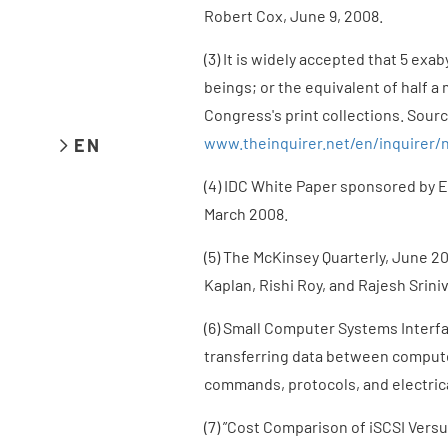
Robert Cox, June 9, 2008.
(3) It is widely accepted that 5 exa
beings; or the equivalent of half a 
Congress's print collections. Sourc
www.theinquirer.net/en/inquirer/
EN
(4) IDC White Paper sponsored by E
March 2008.
(5) The McKinsey Quarterly, June 2
Kaplan, Rishi Roy, and Rajesh Srin
(6) Small Computer Systems Interfac
transferring data between compute
commands, protocols, and electrica
(7) ”Cost Comparison of iSCSI Ver