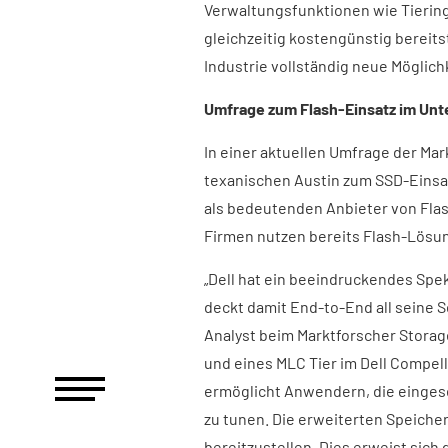
Verwaltungsfunktionen wie Tierin
gleichzeitig kostengünstig bereit
Industrie vollständig neue Möglich
Umfrage zum Flash-Einsatz im Un
In einer aktuellen Umfrage der Ma
texanischen Austin zum SSD-Einsat
als bedeutenden Anbieter von Fla
Firmen nutzen bereits Flash-Lösun
„Dell hat ein beeindruckendes Sp
deckt damit End-to-End all seine 
Analyst beim Marktforscher Storage
und eines MLC Tier im Dell Compell
ermöglicht Anwendern, die einges
zu tunen. Die erweiterten Speich
bereitzustellen. Dies erweist sich