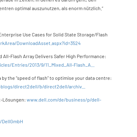
ntren optimal auszunutzen, als enorm nützlich.“
Enterprise Use Cases for Solid State Storage/Flash
rkArea/DownloadAsset.aspx?id=3524
d All-Flash Array Delivers Safer High Performance:
les/Entries/2013/9/11_Mixed_All-Flash_A...
ta by the “speed of flash” to optimise your data centre:
logs/direct2dell/b/direct2dell/archiv...
nt-Lösungen:
www.dell.com/de/business/p/dell-
m/DellGmbH