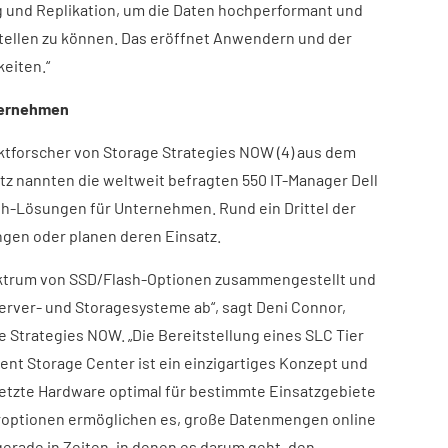
g und Replikation, um die Daten hochperformant und
stellen zu können. Das eröffnet Anwendern und der
keiten.“
ternehmen
rktforscher von Storage Strategies NOW (4) aus dem
z nannten die weltweit befragten 550 IT-Manager Dell
sh-Lösungen für Unternehmen. Rund ein Drittel der
gen oder planen deren Einsatz.
ektrum von SSD/Flash-Optionen zusammengestellt und
Server- und Storagesysteme ab“, sagt Deni Connor,
 Strategies NOW. „Die Bereitstellung eines SLC Tier
ent Storage Center ist ein einzigartiges Konzept und
etzte Hardware optimal für bestimmte Einsatzgebiete
eroptionen ermöglichen es, große Datenmengen online
 gerade in Zeiten, in denen es darum geht, den