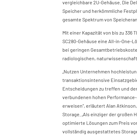
vergleichbare 2U-Gehäuse. Die Dell
Speicher und herkömmliche Festpla
gesamte Spektrum von Speichera
Mit einer Kapazität von bis zu 336
SC280-Gehäuse eine All-in-One-L
bei geringen Gesamtbetriebskosten
radiologischen, naturwissenschaf
„Nutzen Unternehmen hochleistung
transaktionsintensive Einsatzgebie
Entscheidungen zu treffen und den
verbundenen hohen Performance-An
erweisen“, erläutert Alan Atkinson
Storage. „Als einziger der großen 
optimierte Lösungen zum Preis von 
vollständig ausgestattetes Storag