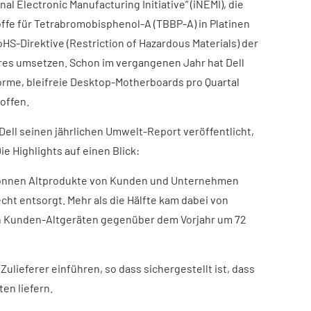
al Electronic Manufacturing Initiative” (iNEMI), die
offe für Tetrabromobisphenol-A (TBBP-A) in Platinen
oHS-Direktive (Restriction of Hazardous Materials) der
ahres umsetzen. Schon im vergangenen Jahr hat Dell
forme, bleifreie Desktop-Motherboards pro Quartal
offen.
Dell seinen jährlichen Umwelt-Report veröffentlicht,
ie Highlights auf einen Blick:
 Tonnen Altprodukte von Kunden und Unternehmen
 entsorgt. Mehr als die Hälfte kam dabei von
 Kunden-Altgeräten gegenüber dem Vorjahr um 72
 Zulieferer einführen, so dass sichergestellt ist, dass
en liefern.