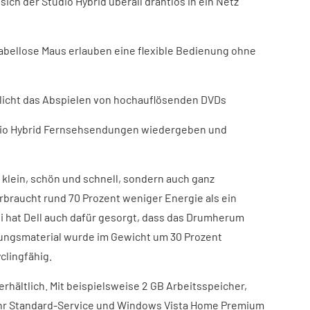
sich der Studio Hybrid überall drahtlos in ein Netz
kabellose Maus erlauben eine flexible Bedienung ohne
glicht das Abspielen von hochauflösenden DVDs
udio Hybrid Fernsehsendungen wiedergeben und
r klein, schön und schnell, sondern auch ganz
rbraucht rund 70 Prozent weniger Energie als ein
 hat Dell auch dafür gesorgt, dass das Drumherum
kungsmaterial wurde im Gewicht um 30 Prozent
yclingfähig.
 erhältlich. Mit beispielsweise 2 GB Arbeitsspeicher,
ahr Standard-Service und Windows Vista Home Premium