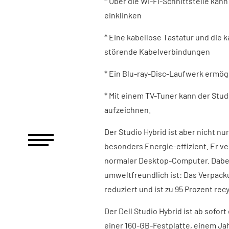
* Über die Wi-Fi-Schnittstelle kann 
einklinken
* Eine kabellose Tastatur und die 
störende Kabelverbindungen
* Ein Blu-ray-Disc-Laufwerk ermö
* Mit einem TV-Tuner kann der St
aufzeichnen.
Der Studio Hybrid ist aber nicht nu
besonders Energie-effizient. Er ve
normaler Desktop-Computer. Dabei
umweltfreundlich ist: Das Verpac
reduziert und ist zu 95 Prozent rec
Der Dell Studio Hybrid ist ab sofort
einer 160-GB-Festplatte, einem J