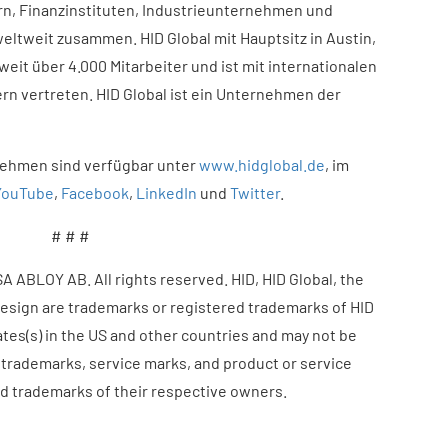
rn, Finanzinstituten, Industrieunternehmen und
eltweit zusammen. HID Global mit Hauptsitz in Austin,
weit über 4.000 Mitarbeiter und ist mit internationalen
rn vertreten. HID Global ist ein Unternehmen der
nehmen sind verfügbar unter
www.hidglobal.de
, im
YouTube
,
Facebook
,
LinkedIn
und
Twitter
.
# # #
 ABLOY AB. All rights reserved. HID, HID Global, the
Design are trademarks or registered trademarks of HID
iates(s) in the US and other countries and may not be
 trademarks, service marks, and product or service
d trademarks of their respective owners.