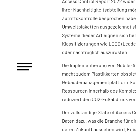
Access Control Report 2022 wider:
ihrer Nachhaltigkeitsabteilung m
Zutrittskontrolle besprochen haben
Umweltplaketten ausgezeichnet sin
Systeme dieser Art eignen sich he
Klassifizierungen wie LEED (Leade
oder nachträglich auszurüsten.
Die Implementierung von Mobile-A
macht zudem Plastikkarten obsolet
Gebäudemanagementplattform könn
Ressourcen innerhalb des Komplex
reduziert den CO2-Fußabdruck von
Der vollständige State of Access C
Daten dazu, was die Branche für di
deren Zukunft aussehen wird. Er is