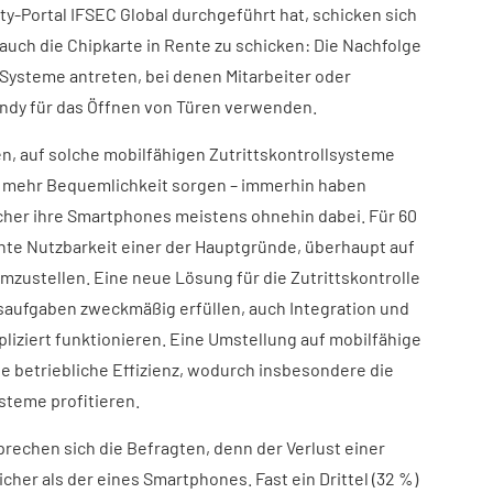
y-Portal IFSEC Global durchgeführt hat, schicken sich
ch die Chipkarte in Rente zu schicken: Die Nachfolge
Systeme antreten, bei denen Mitarbeiter oder
ndy für das Öffnen von Türen verwenden.
, auf solche mobilfähigen Zutrittskontrollsysteme
ür mehr Bequemlichkeit sorgen – immerhin haben
cher ihre Smartphones meistens ohnehin dabei. Für 60
chte Nutzbarkeit einer der Hauptgründe, überhaupt auf
mzustellen. Eine neue Lösung für die Zutrittskontrolle
tsaufgaben zweckmäßig erfüllen, auch Integration und
liziert funktionieren. Eine Umstellung auf mobilfähige
ie betriebliche Effizienz, wodurch insbesondere die
steme profitieren.
rechen sich die Befragten, denn der Verlust einer
cher als der eines Smartphones. Fast ein Drittel (32 %)