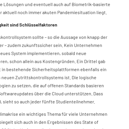
ose Lösungen und eventuell auch auf Biometrik-basierte
 aktuell noch immer akuten Pandemiesituation liegt.
keit sind Schlüsselfaktoren
tskontrollsystem sollte – so die Aussage von knapp der
er – zudem zukunftssicher sein. Kein Unternehmen
neues System implementieren, sobald neue
ren, schon allein aus Kostengründen. Ein Drittel gab
t in bestehende Sicherheitsplattformen ebenfalls ein
s neuen Zutrittskontrollsystems ist. Die logische
ogien zu setzen, die auf offenen Standards basieren
Softwareupdates über die Cloud unterstützen. Dass
d, sieht so auch jeder fünfte Studienteilnehmer.
limakrise ein wichtiges Thema für viele Unternehmen
iegelt sich auch in den Ergebnissen des State of