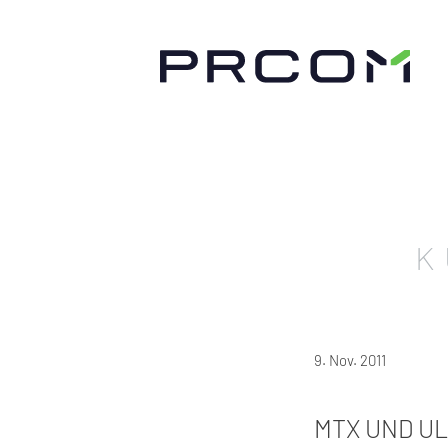
K
9. Nov. 2011
MTX UND UL