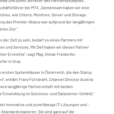
tunde und somit Vorreiter des Partnerkonzeptes“,
eschäftsführer bei MTX. „Gemeinsam haben wir eine
eichen, wie Clients, Monitore, Server und Storage,
ung des Premier-Status war aufgrund der langjährigen
tes Ziel.“
s der Zeit zu sein, bedarf es eines Partners mit
n und Services. Mit Dell haben wir diesen Partner
her Erreichte“, sagt Mag. Otmar Freidorfer,
rfer in Graz.
ie ersten Systemhäuser in Österreich, die den Status
n“, erklärt Franz Fürndraht, Channel Director Austria
unsere langjährige Partnerschaft mit beiden
 Entwicklung im Solutions- und Datacenter-Umfeld.“
tet innovative und zuverlässige IT-Lösungen und -
-Standards basieren. Sie sind ganz auf die