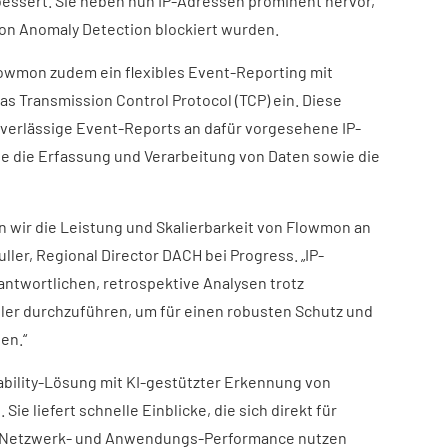
bessert. Sie heben nun IP-Adressen prominent hervor,
mon Anomaly Detection blockiert wurden.
lowmon zudem ein flexibles Event-Reporting mit
s Transmission Control Protocol (TCP) ein. Diese
zuverlässige Event-Reports an dafür vorgesehene IP-
e die Erfassung und Verarbeitung von Daten sowie die
 wir die Leistung und Skalierbarkeit von Flowmon an
uller, Regional Director DACH bei Progress. „IP-
antwortlichen, retrospektive Analysen trotz
ler durchzuführen, um für einen robusten Schutz und
en.“
bility-Lösung mit KI-gestützter Erkennung von
e liefert schnelle Einblicke, die sich direkt für
 Netzwerk- und Anwendungs-Performance nutzen