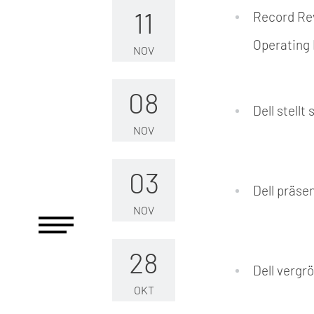
11
Record Rev
Operating 
NOV
08
Dell stellt
NOV
03
Dell präse
NOV
28
Dell vergr
OKT