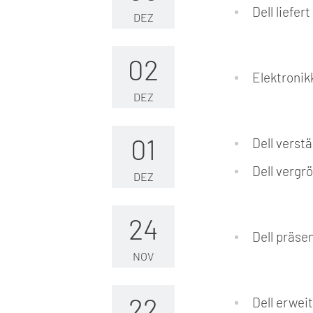
Dell liefe
DEZ
02
Elektronik
DEZ
01
Dell verst
Dell vergr
DEZ
24
Dell präse
NOV
22
Dell erwei