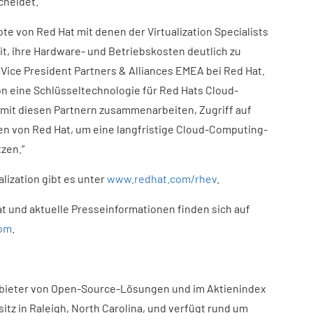
heidet.“
e von Red Hat mit denen der Virtualization Specialists
, ihre Hardware- und Betriebskosten deutlich zu
, Vice President Partners & Alliances EMEA bei Red Hat.
ion eine Schlüsseltechnologie für Red Hats Cloud-
e mit diesen Partnern zusammenarbeiten, Zugriff auf
n von Red Hat, um eine langfristige Cloud-Computing-
zen.“
alization gibt es unter
www.redhat.com/rhev
.
t und aktuelle Presseinformationen finden sich auf
om
.
nbieter von Open-Source-Lösungen und im Aktienindex
itz in Raleigh, North Carolina, und verfügt rund um