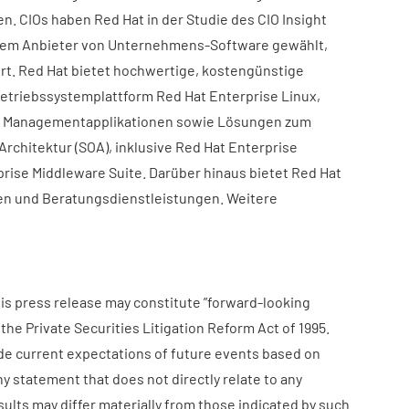
. CIOs haben Red Hat in der Studie des CIO Insight
 dem Anbieter von Unternehmens-Software gewählt,
ert. Red Hat bietet hochwertige, kostengünstige
Betriebssystemplattform Red Hat Enterprise Linux,
d Managementapplikationen sowie Lösungen zum
Architektur (SOA), inklusive Red Hat Enterprise
prise Middleware Suite. Darüber hinaus bietet Red Hat
n und Beratungsdienstleistungen. Weitere
is press release may constitute ”forward-looking
he Private Securities Litigation Reform Act of 1995.
e current expectations of future events based on
y statement that does not directly relate to any
esults may differ materially from those indicated by such