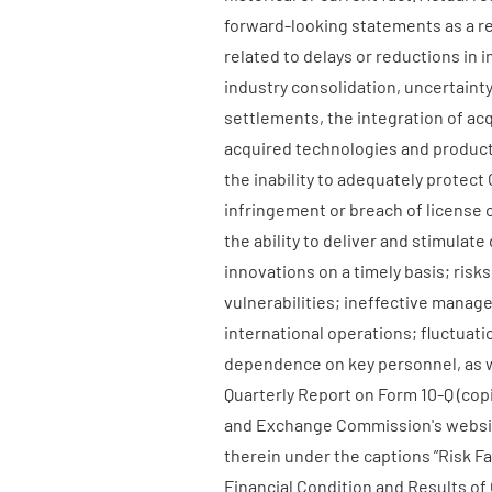
forward-looking statements as a res
related to delays or reductions in 
industry consolidation, uncertainty
settlements, the integration of acq
acquired technologies and products
the inability to adequately protect
infringement or breach of license cl
the ability to deliver and stimula
innovations on a timely basis; risk
vulnerabilities; ineffective manag
international operations; fluctuat
dependence on key personnel, as we
Quarterly Report on Form 10-Q (cop
and Exchange Commission's websi
therein under the captions ”Risk F
Financial Condition and Results of 