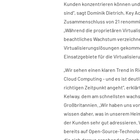
Kunden konzentrieren können und n
sind“, sagt Dominik Dietrich, Key
Zusammenschluss von 21 renommie
„Während die proprietären Virtual
beachtliches Wachstum verzeichnete
Virtualisierungslösungen gekommen
Einsatzgebiete für die Virtualisie
„Wir sehen einen klaren Trend in R
Cloud Computing - und es ist deut
richtigen Zeitpunkt angeht“, erklä
Kelway, dem am schnellsten wachse
Großbritannien. „Wir haben uns von
wissen daher, was in unserem Heim
der Kunden sehr gut adressieren. 
bereits auf Open-Source-Technolo
die sich daraus ergebenden Gesch