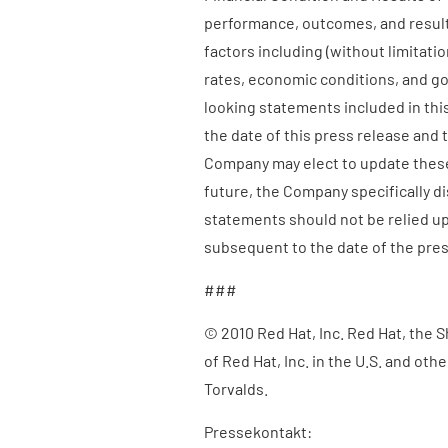
performance, outcomes, and result
factors including (without limitat
rates, economic conditions, and g
looking statements included in thi
the date of this press release and
Company may elect to update these
future, the Company specifically d
statements should not be relied u
subsequent to the date of the pres
###
© 2010 Red Hat, Inc. Red Hat, the
of Red Hat, Inc. in the U.S. and oth
Torvalds.
Pressekontakt: