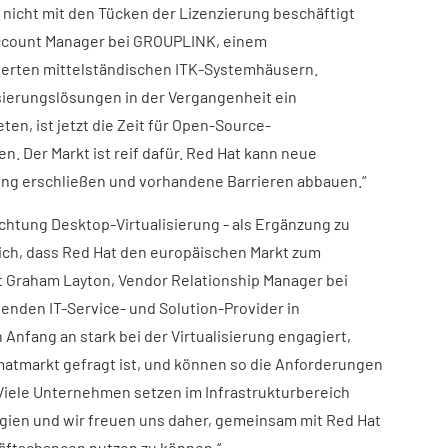
icht mit den Tücken der Lizenzierung beschäftigt
 Account Manager bei GROUPLINK, einem
rten mittelständischen ITK-Systemhäusern.
isierungslösungen in der Vergangenheit ein
n, ist jetzt die Zeit für Open-Source-
. Der Markt ist reif dafür. Red Hat kann neue
rung erschließen und vorhandene Barrieren abbauen.“
ichtung Desktop-Virtualisierung - als Ergänzung zu
lich, dass Red Hat den europäischen Markt zum
rt Graham Layton, Vendor Relationship Manager bei
nden IT-Service- und Solution-Provider in
 Anfang an stark bei der Virtualisierung engagiert,
atmarkt gefragt ist, und können so die Anforderungen
Viele Unternehmen setzen im Infrastrukturbereich
gien und wir freuen uns daher, gemeinsam mit Red Hat
äftschancen nutzen zu können.“