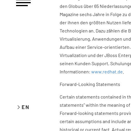
den Globus über 65 Niederlassungen
Magazine sechs Jahre in Folge zu
der ihnen den größten Nutzen lief
Technologien an. Dazu zählen die 
Virtualisierung, Anwendungen un
Aufbau einer Service-orientierten 
Virtualization und der JBoss Enter
seinen Kunden Support, Schulunge
Informationen:
www.redhat.de
.
Forward-Looking Statements
Certain statements contained in th
statements” within the meaning of t
EN
Forward-looking statements provid
certain assumptions and include an
historical or current fact. Actual r