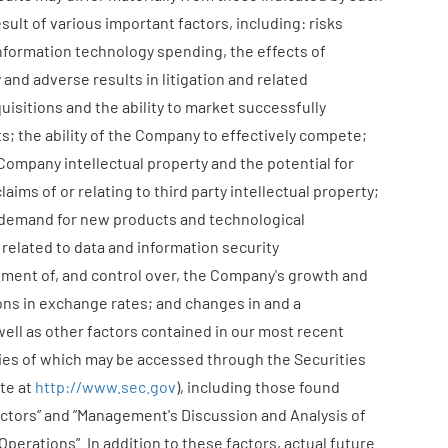
ult of various important factors, including: risks
information technology spending, the effects of
 and adverse results in litigation and related
uisitions and the ability to market successfully
; the ability of the Company to effectively compete;
 Company intellectual property and the potential for
aims of or relating to third party intellectual property;
te demand for new products and technological
s related to data and information security
ement of, and control over, the Company's growth and
ions in exchange rates; and changes in and a
ll as other factors contained in our most recent
ies of which may be accessed through the Securities
te at
http://www.sec.gov
), including those found
actors” and ”Management's Discussion and Analysis of
Operations”. In addition to these factors, actual future