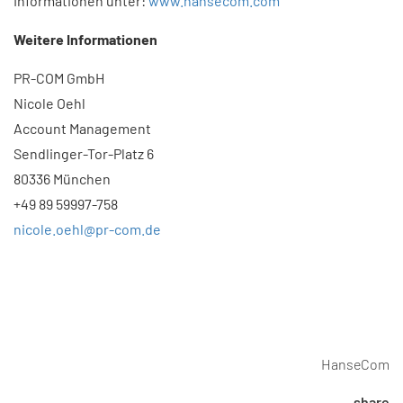
Informationen unter:
www.hansecom.com
Weitere Informationen
PR-COM GmbH
Nicole Oehl
Account Management
Sendlinger-Tor-Platz 6
80336 München
+49 89 59997-758
nicole.oehl@pr-com.de
HanseCom
share