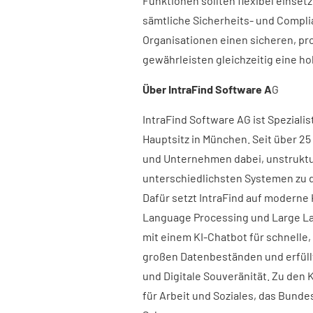
Funktionen sollten flexibel einsetz
sämtliche Sicherheits- und Complia
Organisationen einen sicheren, pr
gewährleisten gleichzeitig eine ho
Über IntraFind Software A
G
IntraFind Software AG ist Spezialis
Hauptsitz in München. Seit über 2
und Unternehmen dabei, unstruktur
unterschiedlichsten Systemen zu 
Dafür setzt IntraFind auf moderne
Language Processing und Large La
mit einem KI-Chatbot für schnelle
großen Datenbeständen und erfüll
und Digitale Souveränität. Zu de
für Arbeit und Soziales, das Bund