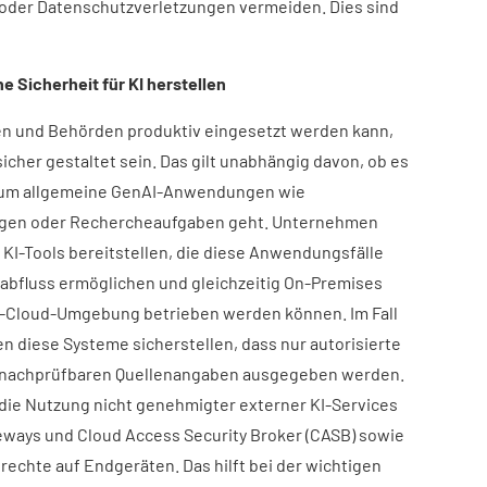
oder Datenschutzverletzungen vermeiden. Dies sind
 Sicherheit für KI herstellen​
en und Behörden produktiv eingesetzt werden kann,
cher gestaltet sein. Das gilt unabhängig davon, ob es
r um allgemeine GenAI-Anwendungen wie
en oder Rechercheaufgaben geht. Unternehmen
 KI-Tools bereitstellen, die diese Anwendungsfälle
enabfluss ermöglichen und gleichzeitig On-Premises
ate-Cloud-Umgebung betrieben werden können. Im Fall
en diese Systeme sicherstellen, dass nur autorisierte
t nachprüfbaren Quellenangaben ausgegeben werden.
die Nutzung nicht genehmigter externer KI-Services
ways und Cloud Access Security Broker (CASB) sowie
rechte auf Endgeräten. Das hilft bei der wichtigen