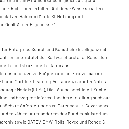
bar und intuitiv bedienbar sein, gleichzeitig aber
nce-Richtlinien erfüllen. Auf diese Weise schaffen
oduktiven Rahmen für die KI-Nutzung und
he Qualität der Ergebnisse.“
t für Enterprise Search und Künstliche Intelligenz mit
5 Jahren unterstützt der Softwarehersteller Behörden
ierte und strukturierte Daten aus
durchsuchen, zu verknüpfen und nutzbar zu machen.
 KI- und Machine-Learning-Verfahren, darunter Natural
nguage Models (LLMs). Die Lösung kombiniert Suche
, kontextbezogene Informationsbereitstellung auch aus
t höchste Anforderungen an Datenschutz, Governance
n Kunden zählen unter anderem das Bundesministerium
esarchiv sowie DATEV, BMW, Rolls-Royce und Rohde &