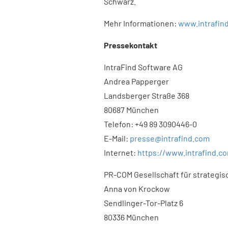
Schwarz.
Mehr Informationen:
www.intrafin
Pressekontakt​
IntraFind Software AG
Andrea Papperger
Landsberger Straße 368
80687 München
Telefon: +49 89 3090446-0
E-Mail:
presse@intrafind.com
Internet:
https://www.intrafind.c
PR-COM Gesellschaft für strateg
Anna von Krockow
Sendlinger-Tor-Platz 6
80336 München