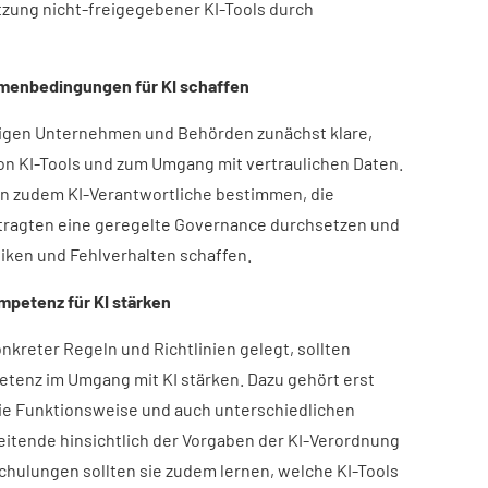
utzung nicht-freigegebener KI-Tools durch
hmenbedingungen für KI schaffen
tigen Unternehmen und Behörden zunächst klare,
on KI-Tools und zum Umgang mit vertraulichen Daten.
n zudem KI-Verantwortliche bestimmen, die
ragten eine geregelte Governance durchsetzen und
isiken und Fehlverhalten schaffen.
petenz für KI stärken​
onkreter Regeln und Richtlinien gelegt, sollten
tenz im Umgang mit KI stärken. Dazu gehört erst
die Funktionsweise und auch unterschiedlichen
eitende hinsichtlich der Vorgaben der KI-Verordnung
 Schulungen sollten sie zudem lernen, welche KI-Tools