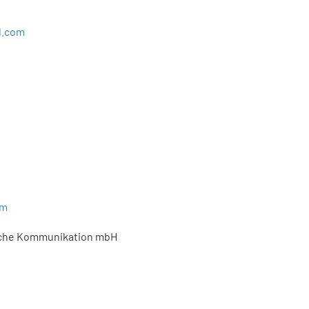
d.com
om
ische Kommunikation mbH