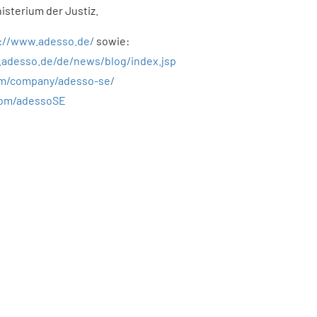
isterium der Justiz.
://www.adesso.de/
sowie:
.adesso.de/de/news/blog/index.jsp
om/company/adesso-se/
com/adessoSE