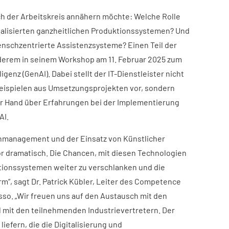
ch der Arbeitskreis annähern möchte: Welche Rolle
italisierten ganzheitlichen Produktionssystemen? Und
schzentrierte Assistenzsysteme? Einen Teil der
nderem in seinem Workshop am 11. Februar 2025 zum
genz (GenAI). Dabei stellt der IT-Dienstleister nicht
beispielen aus Umsetzungsprojekten vor, sondern
er Hand über Erfahrungen bei der Implementierung
AI.
nmanagement und der Einsatz von Künstlicher
or dramatisch. Die Chancen, mit diesen Technologien
tionssystemen weiter zu verschlanken und die
rm“, sagt Dr. Patrick Kübler, Leiter des Competence
sso. „Wir freuen uns auf den Austausch mit den
 mit den teilnehmenden Industrievertretern. Der
liefern, die die Digitalisierung und