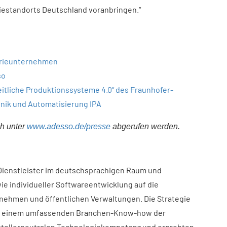
iestandorts Deutschland voranbringen.“
trieunternehmen
so
eitliche Produktionssysteme 4.0“ des Fraunhofer-
hnik und Automatisierung IPA
h unter
www.adesso.de/presse
abgerufen werden.
-Dienstleister im deutschsprachigen Raum und
ie individueller Softwareentwicklung auf die
ehmen und öffentlichen Verwaltungen. Die Strategie
en: einem umfassenden Branchen-Know-how der
rstellerneutralen Technologiekompetenz und erprobten