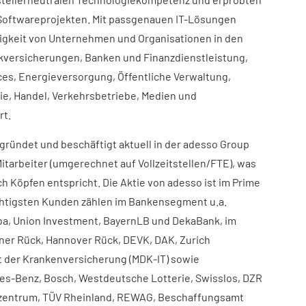
Softwareprojekten. Mit passgenauen IT-Lösungen
igkeit von Unternehmen und Organisationen in den
versicherungen, Banken und Finanzdienstleistung,
es, Energieversorgung, Öffentliche Verwaltung,
e, Handel, Verkehrsbetriebe, Medien und
rt.
ründet und beschäftigt aktuell in der adesso Group
itarbeiter (umgerechnet auf Vollzeitstellen/FTE), was
h Köpfen entspricht. Die Aktie von adesso ist im Prime
chtigsten Kunden zählen im Bankensegment u.a.
a, Union Investment, BayernLB und DekaBank, im
ner Rück, Hannover Rück, DEVK, DAK, Zurich
t der Krankenversicherung (MDK-IT) sowie
es-Benz, Bosch, Westdeutsche Lotterie, Swisslos, DZR
zentrum, TÜV Rheinland, REWAG, Beschaffungsamt