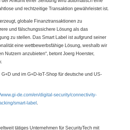
i der Ankunft einer Sendung wird automatisch eine
tlose und rechtzeitige Transaktion gewährleistet ist.
berzeugt, globale Finanztransaktionen zu
herere und fälschungssichere Lösung als das
ung zu stellen. Das Smart Label ist aufgrund seiner
nalität eine wettbewerbsfähige Lösung, weshalb wir
n Nutzern anzubieten“, betont Joerg Hoerster,
.
ei G+D und im G+D-IoT-Shop für deutsche und US-
//www.gi-de.com/en/digital-security/connectivity-
racking/smart-label
.
eltweit tätiges Unternehmen für SecurityTech mit