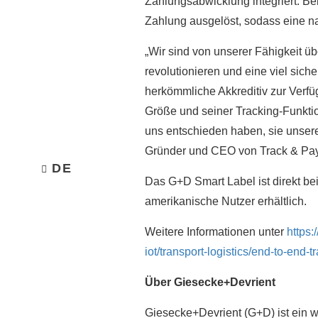
Zahlungsabwicklung integriert. Be
Zahlung ausgelöst, sodass eine nah
„Wir sind von unserer Fähigkeit ü
revolutionieren und eine viel sic
herkömmliche Akkreditiv zur Verfüg
Größe und seiner Tracking-Funktio
uns entschieden haben, sie unsere
Gründer und CEO von Track & Pay
DE
Das G+D Smart Label ist direkt b
amerikanische Nutzer erhältlich.
Weitere Informationen unter
https:
iot/transport-logistics/end-to-end-t
Über Giesecke+Devrient
Giesecke+Devrient (G+D) ist ein w