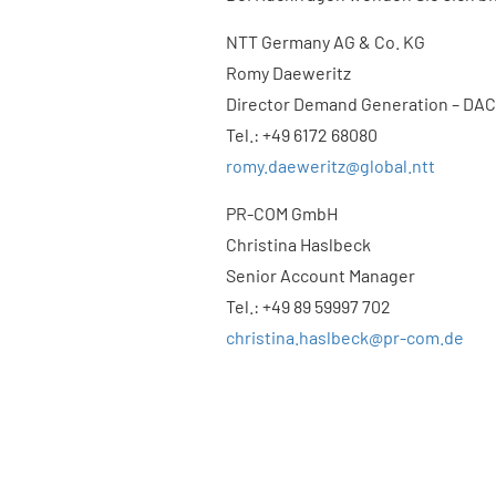
NTT Germany AG & Co. KG
Romy Daeweritz
Director Demand Generation – DA
Tel.: +49 6172 68080
romy.daeweritz@global.ntt
PR-COM GmbH
Christina Haslbeck
Senior Account Manager
Tel.: +49 89 59997 702
christina.haslbeck@pr-com.de