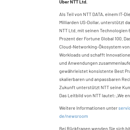
Über NTT Ltd.
Als Teil von NTT DATA, einem IT-Di
Milliarden US-Dollar, unterstützt 
NTT Ltd. mit seinen Technologien 6
Prozent der Fortune Global 100. D
Cloud-Networking-Ökosystem von O
Workloads und schafft Innovation
und Anwendungen zusammenlaufen.
gewährleistet konsistente Best Pra
skalierbaren und anpassbaren Rec
Zukunft unterstützt NTT seine Kun
Das Leitbild von NTT lautet: „We e
Weitere Informationen unter
servi
de/newsroom
Bei Rückfragen wenden Sie sich bit