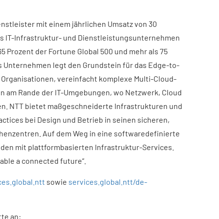
enstleister mit einem jährlichen Umsatz von 30
das IT-Infrastruktur- und Dienstleistungsunternehmen
5 Prozent der Fortune Global 500 und mehr als 75
as Unternehmen legt den Grundstein für das Edge-to-
rganisationen, vereinfacht komplexe Multi-Cloud-
en am Rande der IT-Umgebungen, wo Netzwerk, Cloud
 NTT bietet maßgeschneiderte Infrastrukturen und
ctices bei Design und Betrieb in seinen sicheren,
henzentren. Auf dem Weg in eine softwaredefinierte
den mit plattformbasierten Infrastruktur-Services.
nable a connected future“.
ces.global.ntt
sowie
services.global.ntt/de-
te an: