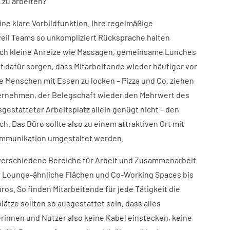
 zu arbeiten?
ne klare Vorbildfunktion. Ihre regelmäßige
weil Teams so unkompliziert Rücksprache halten
uch kleine Anreize wie Massagen, gemeinsame Lunches
 dafür sorgen, dass Mitarbeitende wieder häufiger vor
die Menschen mit Essen zu locken – Pizza und Co. ziehen
ternehmen, der Belegschaft wieder den Mehrwert des
sgestatteter Arbeitsplatz allein genügt nicht – den
 Das Büro sollte also zu einem attraktiven Ort mit
Kommunikation umgestaltet werden.
e verschiedene Bereiche für Arbeit und Zusammenarbeit
 Lounge-ähnliche Flächen und Co-Working Spaces bis
os. So finden Mitarbeitende für jede Tätigkeit die
tze sollten so ausgestattet sein, dass alles
erinnen und Nutzer also keine Kabel einstecken, keine