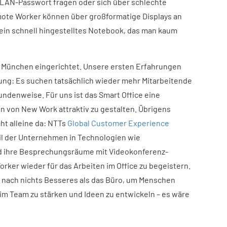
LAN-Passwort fragen oder sich über schlechte
ote Worker können über großformatige Displays an
ein schnell hingestelltes Notebook, das man kaum
in München eingerichtet. Unsere ersten Erfahrungen
lung: Es suchen tatsächlich wieder mehr Mitarbeitende
undenweise. Für uns ist das Smart Office eine
en von New Work attraktiv zu gestalten. Übrigens
ht alleine da: NTTs
Global Customer Experience
eil der Unternehmen in Technologien wie
nd ihre Besprechungsräume mit Videokonferenz-
ker wieder für das Arbeiten im Office zu begeistern.
g nach nichts Besseres als das Büro, um Menschen
m Team zu stärken und Ideen zu entwickeln – es wäre