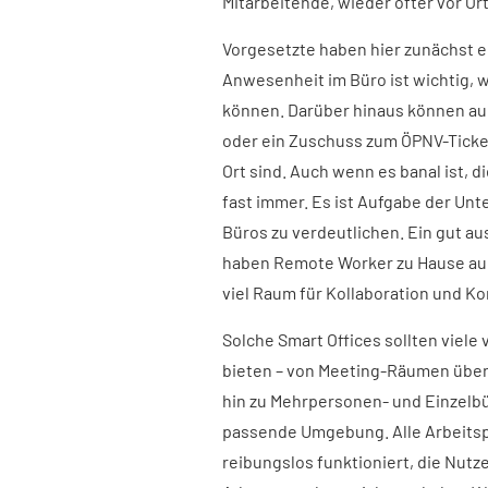
Mitarbeitende, wieder öfter vor Ort
Vorgesetzte haben hier zunächst ei
Anwesenheit im Büro ist wichtig, 
können. Darüber hinaus können a
oder ein Zuschuss zum ÖPNV-Ticket
Ort sind. Auch wenn es banal ist, 
fast immer. Es ist Aufgabe der Un
Büros zu verdeutlichen. Ein gut au
haben Remote Worker zu Hause auch.
viel Raum für Kollaboration und 
Solche Smart Offices sollten viel
bieten – von Meeting-Räumen über
hin zu Mehrpersonen- und Einzelbür
passende Umgebung. Alle Arbeitsplä
reibungslos funktioniert, die Nutz