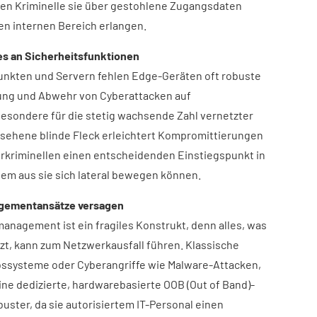
en Kriminelle sie über gestohlene Zugangsdaten
en internen Bereich erlangen.
s an Sicherheitsfunktionen
unkten und Servern fehlen Edge-Geräten oft robuste
ung und Abwehr von Cyberattacken auf
esondere für die stetig wachsende Zahl vernetzter
ersehene blinde Fleck erleichtert Kompromittierungen
rkriminellen einen entscheidenden Einstiegspunkt in
m aus sie sich lateral bewegen können.
agementansätze versagen
nagement ist ein fragiles Konstrukt, denn alles, was
zt, kann zum Netzwerkausfall führen. Klassische
bssysteme oder Cyberangriffe wie Malware-Attacken,
ine dedizierte, hardwarebasierte OOB (Out of Band)-
buster, da sie autorisiertem IT-Personal einen