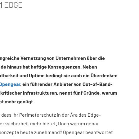
M EDGE
ngreiche Vernetzung von Unternehmen über die
nde hinaus hat heftige Konsequenzen
. Neben
tbarkeit und Uptime bedingt sie auch ein Überdenken
Opengear
, ein führender
Anbieter von Out-of-Band-
ritischer Infrastrukturen
, nennt fünf Gründe, warum
cht mehr genügt.
ss ihr Perimeterschutz in der Ära des Edge-
erksicherheit mehr bietet. Doch warum genau
tskonzepte heute zunehmend? Opengear beantwortet