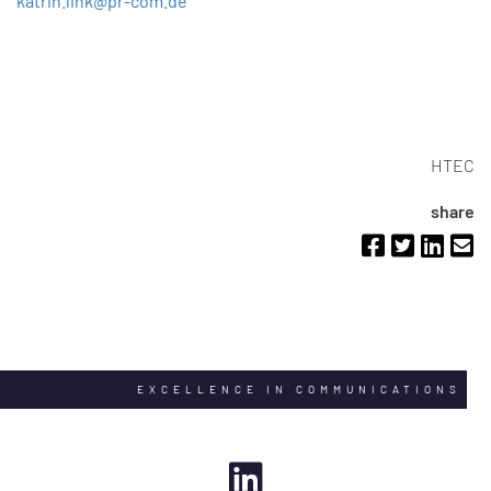
katrin.link@pr-com.de
HTEC
share
EXCELLENCE IN COMMUNICATIONS