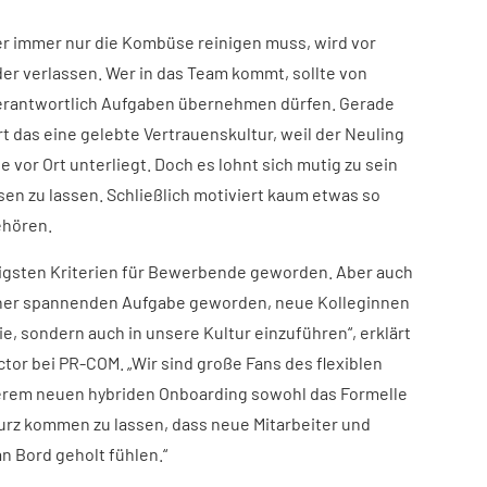
r immer nur die Kombüse reinigen muss, wird vor
eder verlassen. Wer in das Team kommt, sollte von
erantwortlich Aufgaben übernehmen dürfen. Gerade
 das eine gelebte Vertrauenskultur, weil der Neuling
 vor Ort unterliegt. Doch es lohnt sich mutig zu sein
ssen zu lassen. Schließlich motiviert kaum etwas so
ehören.
tigsten Kriterien für Bewerbende geworden. Aber auch
 einer spannenden Aufgabe geworden, neue Kolleginnen
ie, sondern auch in unsere Kultur einzuführen“, erklärt
tor bei PR-COM. „Wir sind große Fans des flexiblen
erem neuen hybriden Onboarding sowohl das Formelle
kurz kommen zu lassen, dass neue Mitarbeiter und
an Bord geholt fühlen.“