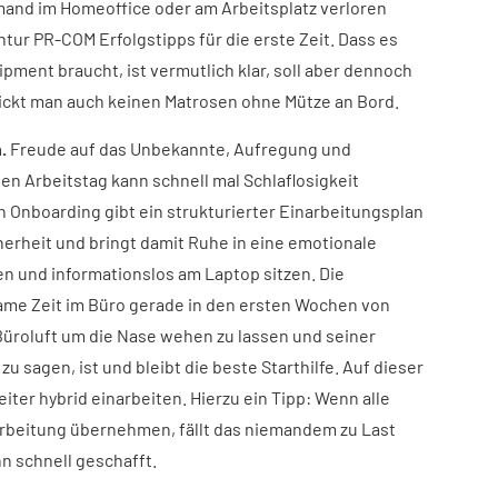
mand im Homeoffice oder am Arbeitsplatz verloren
ur PR-COM Erfolgstipps für die erste Zeit. Dass es
pment braucht, ist vermutlich klar, soll aber dennoch
ickt man auch keinen Matrosen ohne Mütze an Bord.
.
Freude auf das Unbekannte, Aufregung und
en Arbeitstag kann schnell mal Schlaflosigkeit
 Onboarding gibt ein strukturierter Einarbeitungsplan
herheit und bringt damit Ruhe in eine emotionale
en und informationslos am Laptop sitzen. Die
ame Zeit im Büro gerade in den ersten Wochen von
Büroluft um die Nase wehen zu lassen und seiner
 sagen, ist und bleibt die beste Starthilfe. Auf dieser
iter hybrid einarbeiten. Hierzu ein Tipp: Wenn alle
arbeitung übernehmen, fällt das niemandem zu Last
n schnell geschafft.