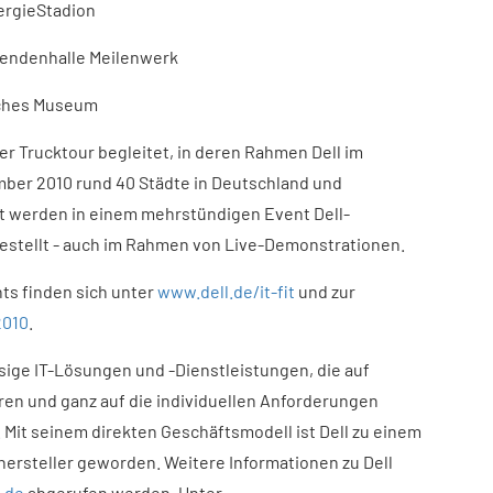
nergieStadion
egendenhalle Meilenwerk
isches Museum
r Trucktour begleitet, in deren Rahmen Dell im
ber 2010 rund 40 Städte in Deutschland und
adt werden in einem mehrstündigen Event Dell-
estellt - auch im Rahmen von Live-Demonstrationen.
ts finden sich unter
www.dell.de/it-fit
und zur
2010
.
ssige IT-Lösungen und -Dienstleistungen, die auf
ren und ganz auf die individuellen Anforderungen
 Mit seinem direkten Geschäftsmodell ist Dell zu einem
ersteller geworden. Weitere Informationen zu Dell
.de
abgerufen werden. Unter