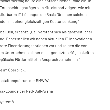
Geschäftserfolg heute eine entscheidende Rolle ein. In
ntscheidungsträgern im Mittelstand zeigen, wie mit
lierbaren IT-Lösungen die Basis für einen solchen
nden mit einer gleichzeitigen Kostensenkung.”
ei Dell, ergänzt: „Dell versteht sich als ganzheitlicher
nd. Daher stellen wir neben aktuellen IT-Innovationen
rete Finanzierungsoptionen vor und zeigen die von
hen Unternehmen bisher nicht genutzten Möglichkeiten
ropäische Fördermittel in Anspruch zu nehmen.”
e im Überblick:
ranstaltungsforum der BMW Welt
ness-Lounge der Red-Bull-Arena
lsystem V