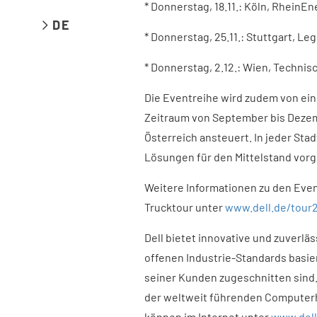
* Donnerstag, 18.11.: Köln, RheinE
DE
* Donnerstag, 25.11.: Stuttgart, L
* Donnerstag, 2.12.: Wien, Techn
Die Eventreihe wird zudem von eine
Zeitraum von September bis Dezem
Österreich ansteuert. In jeder St
Lösungen für den Mittelstand vorg
Weitere Informationen zu den Even
Trucktour unter
www.dell.de/tour
Dell bietet innovative und zuverlä
offenen Industrie-Standards basie
seiner Kunden zugeschnitten sind.
der weltweit führenden Computerh
können im Internet unter
www.dell