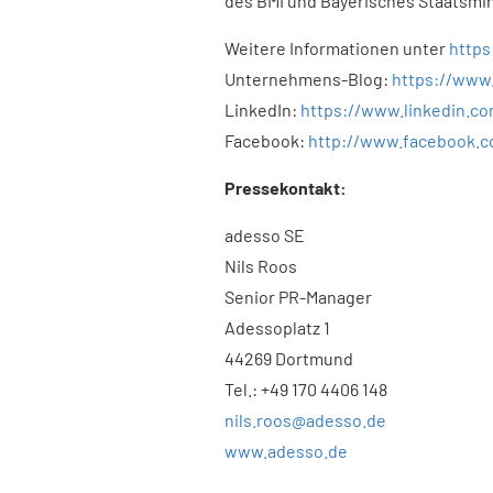
des BMI und Bayerisches Staatsmin
Weitere Informationen unter
https
Unternehmens-Blog:
https://www
LinkedIn:
https://www.linkedin.c
Facebook:
http://www.facebook.
Pressekontakt:
adesso SE
Nils Roos
Senior PR-Manager
Adessoplatz 1
44269 Dortmund
Tel.: +49 170 4406 148
nils.roos@adesso.de
www.adesso.de
​