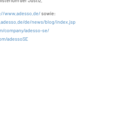
isterium der Justiz.
://www.adesso.de/
sowie:
.adesso.de/de/news/blog/index.jsp
om/company/adesso-se/
com/adessoSE