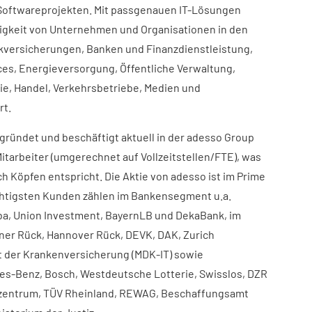
Softwareprojekten. Mit passgenauen IT-Lösungen
igkeit von Unternehmen und Organisationen in den
versicherungen, Banken und Finanzdienstleistung,
es, Energieversorgung, Öffentliche Verwaltung,
e, Handel, Verkehrsbetriebe, Medien und
rt.
ründet und beschäftigt aktuell in der adesso Group
itarbeiter (umgerechnet auf Vollzeitstellen/FTE), was
h Köpfen entspricht. Die Aktie von adesso ist im Prime
chtigsten Kunden zählen im Bankensegment u.a.
a, Union Investment, BayernLB und DekaBank, im
ner Rück, Hannover Rück, DEVK, DAK, Zurich
t der Krankenversicherung (MDK-IT) sowie
es-Benz, Bosch, Westdeutsche Lotterie, Swisslos, DZR
zentrum, TÜV Rheinland, REWAG, Beschaffungsamt