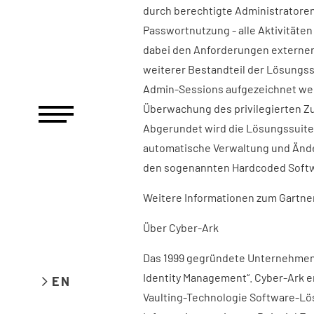
durch berechtigte Administratoren.
Passwortnutzung - alle Aktivitäte
dabei den Anforderungen externe
weiterer Bestandteil der Lösungssu
Admin-Sessions aufgezeichnet wer
Überwachung des privilegierten Z
Abgerundet wird die Lösungssuite 
automatische Verwaltung und Änder
den sogenannten Hardcoded Softw
Weitere Informationen zum Gartne
Über Cyber-Ark
Das 1999 gegründete Unternehmen C
Identity Management“. Cyber-Ark en
EN
Vaulting-Technologie Software-Lö