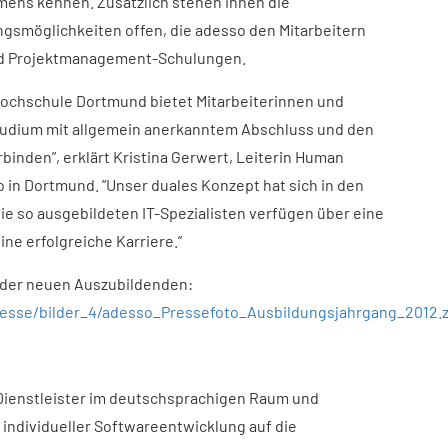
ens kennen. Zusätzlich stehen ihnen die
gsmöglichkeiten offen, die adesso den Mitarbeitern
und Projektmanagement-Schulungen.
hochschule Dortmund bietet Mitarbeiterinnen und
 Studium mit allgemein anerkanntem Abschluss und den
inden”, erklärt Kristina Gerwert, Leiterin Human
in Dortmund. ”Unser duales Konzept hat sich in den
ie so ausgebildeten IT-Spezialisten verfügen über eine
ine erfolgreiche Karriere.”
der neuen Auszubildenden:
sse/bilder_4/adesso_Pressefoto_Ausbildungsjahrgang_2012.z
-Dienstleister im deutschsprachigen Raum und
 individueller Softwareentwicklung auf die