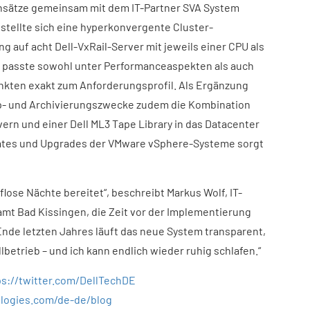
Ansätze gemeinsam mit dem IT-Partner SVA System
stellte sich eine hyperkonvergente Cluster-
g auf acht Dell-VxRail-Server mit jeweils einer CPU als
e passte sowohl unter Performanceaspekten als auch
nkten exakt zum Anforderungsprofil. Als Ergänzung
p- und Archivierungszwecke zudem die Kombination
ern und einer Dell ML3 Tape Library in das Datacenter
pdates und Upgrades der VMware vSphere-Systeme sorgt
aflose Nächte bereitet“, beschreibt Markus Wolf, IT-
mt Bad Kissingen, die Zeit vor der Implementierung
Ende letzten Jahres läuft das neue System transparent,
llbetrieb – und ich kann endlich wieder ruhig schlafen.“
ps://twitter.com/DellTechDE
ologies.com/de-de/blog