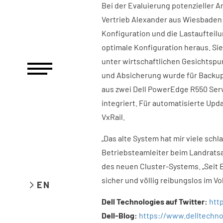
Bei der Evaluierung potenzieller 
Vertrieb Alexander aus Wiesbaden 
Konfiguration und die Lastaufteilun
optimale Konfiguration heraus. Si
unter wirtschaftlichen Gesichtspu
und Absicherung wurde für Backu
aus zwei Dell PowerEdge R550 Serv
integriert. Für automatisierte U
VxRail.
„Das alte System hat mir viele schl
Betriebsteamleiter beim Landratsa
des neuen Cluster-Systems. „Seit 
sicher und völlig reibungslos im Vo
EN
Dell Technologies auf Twitter:
htt
Dell-Blog:
https://www.delltechn