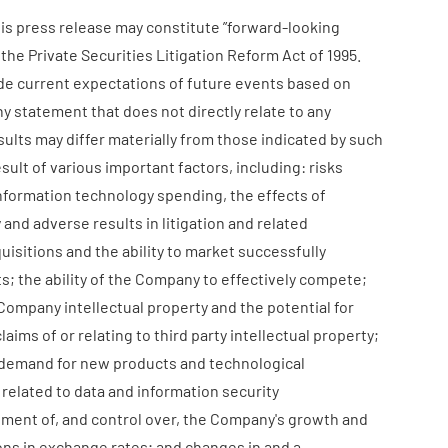
is press release may constitute ”forward-looking
he Private Securities Litigation Reform Act of 1995.
e current expectations of future events based on
y statement that does not directly relate to any
esults may differ materially from those indicated by such
ult of various important factors, including: risks
information technology spending, the effects of
 and adverse results in litigation and related
uisitions and the ability to market successfully
; the ability of the Company to effectively compete;
 Company intellectual property and the potential for
aims of or relating to third party intellectual property;
te demand for new products and technological
s related to data and information security
ement of, and control over, the Company's growth and
ions in exchange rates; and changes in and a