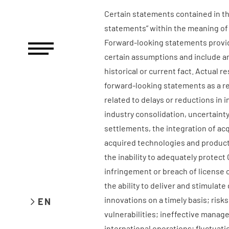
Certain statements contained in th
statements” within the meaning of t
Forward-looking statements provid
certain assumptions and include an
historical or current fact. Actual r
forward-looking statements as a res
related to delays or reductions in 
industry consolidation, uncertainty
settlements, the integration of acq
acquired technologies and products
the inability to adequately protect
infringement or breach of license cl
the ability to deliver and stimula
innovations on a timely basis; risk
EN
vulnerabilities; ineffective manag
international operations; fluctuat