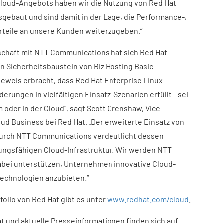
Cloud-Angebots haben wir die Nutzung von Red Hat
usgebaut und sind damit in der Lage, die Performance-,
orteile an unsere Kunden weiterzugeben.“
schaft mit NTT Communications hat sich Red Hat
n Sicherheitsbaustein von Biz Hosting Basic
 Beweis erbracht, dass Red Hat Enterprise Linux
erungen in vielfältigen Einsatz-Szenarien erfüllt - sei
oder in der Cloud“, sagt Scott Crenshaw, Vice
ud Business bei Red Hat. „Der erweiterte Einsatz von
 durch NTT Communications verdeutlicht dessen
ungsfähigen Cloud-Infrastruktur. Wir werden NTT
bei unterstützen, Unternehmen innovative Cloud-
Technologien anzubieten.“
olio von Red Hat gibt es unter
www.redhat.com/cloud
.
t und aktuelle Presseinformationen finden sich auf