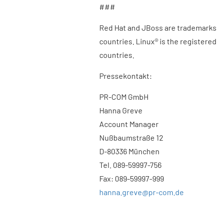
###
Red Hat and JBoss are trademarks of
countries. Linux® is the registered
countries.
Pressekontakt:
PR-COM GmbH
Hanna Greve
Account Manager
Nußbaumstraße 12
D-80336 München
Tel. 089-59997-756
Fax: 089-59997-999
hanna.greve@pr-com.de