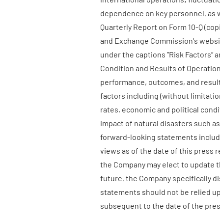
dependence on key personnel, as we
Quarterly Report on Form 10-Q (cop
and Exchange Commission's websi
under the captions ”Risk Factors” 
Condition and Results of Operations
performance, outcomes, and result
factors including (without limitat
rates, economic and political cond
impact of natural disasters such a
forward-looking statements includ
views as of the date of this press
the Company may elect to update t
future, the Company specifically d
statements should not be relied u
subsequent to the date of the pres