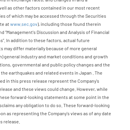
ll as other factors contained in our most recent
ies of which may be accessed through the Securities
te at
www.sec.gov
), including those found therein
and ”Management's Discussion and Analysis of Financial
”. In addition to these factors, actual future
s may differ materially because of more general
ion) general industry and market conditions and growth
itions, governmental and public policy changes and the
s the earthquakes and related events in Japan . The
ed in this press release represent the Company's
 release and these views could change. However, while
hese forward-looking statements at some point in the
isclaims any obligation to do so. These forward-looking
pon as representing the Company's views as of any date
s release.